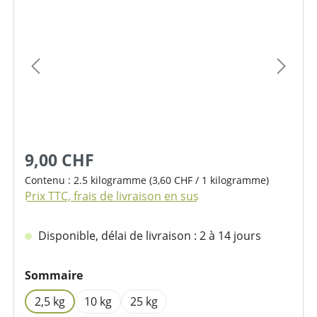
Ignorer la galerie d'images
9,00 CHF
Contenu :
2.5 kilogramme
(3,60 CHF / 1 kilogramme)
Prix TTC, frais de livraison en sus
Disponible, délai de livraison : 2 à 14 jours
Sélectionnez
Sommaire
2,5 kg
10 kg
25 kg