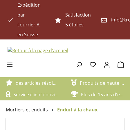
Expédition
Passer au contenu principal
par
Satisfaction
info@kre
courrier A
5 étoiles
en Suisse
Le pan
des articles résolument écologiques
Produits de haute qualité
Service client convivial
Plus de 15 ans d'expérience
Mortiers et enduits
Enduit à la chaux