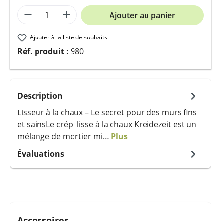
Quantité de produit : Entrez la quantit
Ajouter au panier
Ajouter à la liste de souhaits
Réf. produit :
980
Description
Lisseur à la chaux – Le secret pour des murs fins
et sainsLe crépi lisse à la chaux Kreidezeit est un
mélange de mortier mi…
Plus
Évaluations
Ignorer la galerie de produits
Accessoires