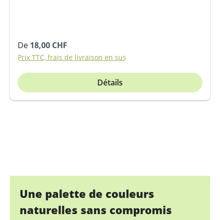
Prix régulier :
De
18,00 CHF
Prix TTC, frais de livraison en sus
Détails
Une palette de couleurs
naturelles sans compromis