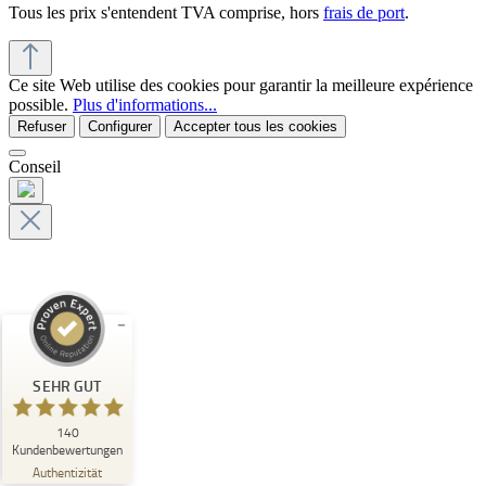
Tous les prix s'entendent TVA comprise, hors
frais de port
.
Ce site Web utilise des cookies pour garantir la meilleure expérience
possible.
Plus d'informations...
Refuser
Configurer
Accepter tous les cookies
Conseil
Kundenbewertungen und Erfahrungen zu
CREATERRA UG
SEHR GUT
SEHR GUT
%
100
140
Kundenbewertungen
Empfehlungen auf
Authentizität
ProvenExpert.com
5,00
/
5,00