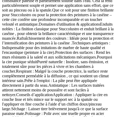
consistance pâteuse et partiellement soluble dans l'eau. Cela la rend
particulièrement souple et permet une application sans effort, que ce
soit au pinceau ou à la spatule.Que ce soit pour une finition brillante
pour Stuccolustro ou pour la protection des peintures à la caséine –
cette cire confère une profondeur incomparable et un toucher
velouté et antistatique.Domaines d'utilisation & applicationsEnduits
nobles : La finition classique pour Stuccolustro et enduit brillant à la
caséine , pour obtenir la brillance caractéristique et une transparence
nuancée.Rafraîchissement des couleurs : Idéale pour la protection et
l’intensification des peintures à la caséine .Techniques artistiques :
Indispensable pour des imitations de marbre de haute qualité et
l'encaustique (peinture à la cire).Protection des surfaces : Rend les
murs résistants à la saleté et aux sollicitations mécaniques.Pourquoi
la cire punique séduitPureté naturelle : Inodore, sans émission, et
totalement sûre pour les pièces à vivre et les chambres à
coucher.Respirant : Malgré la couche protectrice, la surface reste
complètement perméable à la diffusion , ce qui soutient un climat
intérieur sain.Prête à l'emploi : La pâte peut être appliquée
directement à partir du seau.Antistatique : Les surfaces traitées
attirent nettement moins de poussière et sont faciles à
nettoyer.Conseils d’applicationApplication : Appliquer la cire en
couche lisse et très mince sur le support sec à la spatule ou
l'appliquer en fine couche à l'aide d’un chiffon doux/pinceau
large.Séchage : Laisser tirer brièvement jusqu'à ce que la surface
paraisse mate.Polissage : Polir avec une truelle propre en acier