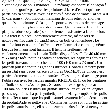
épaisses.Pourquoi le pinceau OptiMix® est le bon choix
:Technologie de poils hybrides : Le mélange est optimisé de façon à
ce qu’il ne gonfle pas avec les peintures à base d’eau et qu’il ne
perde pas sa souplesse avec les laques à base de solvants.Calibre XII
(Extra épais) : Son important faisceau de poils retient d’énormes
quantités de peinture. Cela signifie pour vous : moins de trempages
et une exécution plus rapide des travaux.Qualité inoxydable : Les
plaques robustes (viroles) sont totalement résistantes à la corrosion.
Cela rend le pinceau particulièrement durable, même lors de
nettoyages fréquents à l’eau.Manche en bois ergonomique : Le
manche brut et non traité offre une excellente prise en main, même
lorsque les mains sont humides. Il tient naturellement et
chaleureusement dans la main.Tailles disponibles :Taille 40 (40 mm
x 55 mm) : Idéal pour les cadres de fenêtres, les baguettes étroites et
les petits travaux de retouche.Taille 100 (100 mm x 73 mm) : Un
pinceau puissant pour les grandes surfaces. Conseil Createrra pour
un résultat sans traces :Grâce aux fibres OptiMix®, ce pinceau est
particulièrement doux pour la surface. C’est un grand avantage pour
l’utilisation avec les lasures murales KREIDEZEIT ou les peintures
à l’huile de stand.Astuce pro : Si vous utilisez le gros pinceau de
100 mm pour des lasures sur grande surface, travaillez en longues
passes régulières. La part synthétique du mélange empêche les poils
de « coller » tandis que les poils naturels assurent le bon écoulement
du produit.Aide au nettoyage : Comme les fibres sont plus lisses que
les poils naturels purs, elles sont nettement plus faciles à nettoyer.