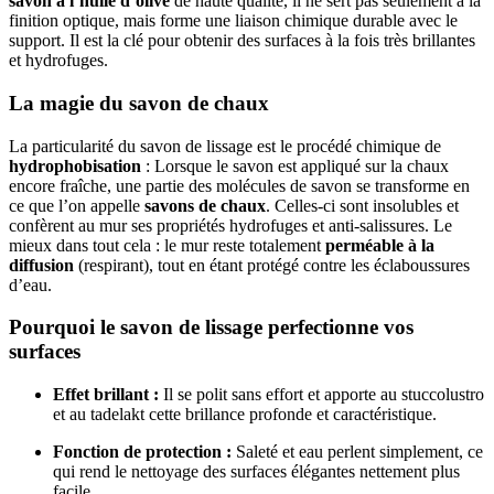
savon à l’huile d’olive
de haute qualité, il ne sert pas seulement à la
finition optique, mais forme une liaison chimique durable avec le
support. Il est la clé pour obtenir des surfaces à la fois très brillantes
et hydrofuges.
La magie du savon de chaux
La particularité du savon de lissage est le procédé chimique de
hydrophobisation
: Lorsque le savon est appliqué sur la chaux
encore fraîche, une partie des molécules de savon se transforme en
ce que l’on appelle
savons de chaux
. Celles-ci sont insolubles et
confèrent au mur ses propriétés hydrofuges et anti-salissures. Le
mieux dans tout cela : le mur reste totalement
perméable à la
diffusion
(respirant), tout en étant protégé contre les éclaboussures
d’eau.
Pourquoi le savon de lissage perfectionne vos
surfaces
Effet brillant :
Il se polit sans effort et apporte au stuccolustro
et au tadelakt cette brillance profonde et caractéristique.
Fonction de protection :
Saleté et eau perlent simplement, ce
qui rend le nettoyage des surfaces élégantes nettement plus
facile.