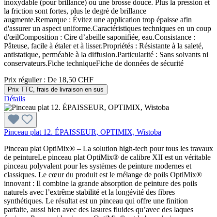
inoxydable (pour brillance) ou une brosse douce. Plus la pression et
la friction sont fortes, plus le degré de brillance
augmente.Remarque : Évitez une application trop épaisse afin
d'assurer un aspect uniforme.Caractéristiques techniques en un coup
d'œilComposition : Cire d’abeille saponifiée, eau.Consistance :
Pâteuse, facile à étaler et à lisser.Propriétés : Résistante à la saleté,
antistatique, perméable à la diffusion.Particularité : Sans solvants ni
conservateurs.Fiche techniqueFiche de données de sécurité
Prix régulier :
De
18,50 CHF
Prix TTC, frais de livraison en sus
Détails
Pinceau plat 12. ÉPAISSEUR, OPTIMIX, Wistoba
Pinceau plat OptiMix® – La solution high-tech pour tous les travaux
de peintureLe pinceau plat OptiMix® de calibre XII est un véritable
pinceau polyvalent pour les systèmes de peinture modernes et
classiques. Le cœur du produit est le mélange de poils OptiMix®
innovant : Il combine la grande absorption de peinture des poils
naturels avec l’extrême stabilité et la longévité des fibres
synthétiques. Le résultat est un pinceau qui offre une finition
parfaite, aussi bien avec des lasures fluides qu’avec des laques