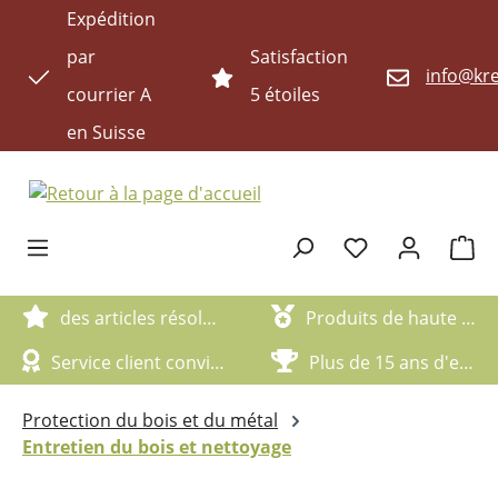
Expédition
Passer au contenu principal
par
Satisfaction
info@kre
courrier A
5 étoiles
en Suisse
Le pan
des articles résolument écologiques
Produits de haute qualité
Service client convivial
Plus de 15 ans d'expérience
Protection du bois et du métal
Entretien du bois et nettoyage