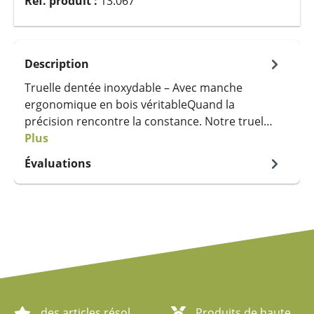
Réf. produit :
13.067
Description
Truelle dentée inoxydable – Avec manche
ergonomique en bois véritableQuand la
précision rencontre la constance. Notre truel…
Plus
Évaluations
des articles résolument écologiques
Produits de haute qualité