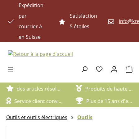
Expédition
Passer au contenu principal
par
Satisfaction
info@kre
courrier A
5 étoiles
en Suisse
Le pan
des articles résolument écologiques
Produits de haute qualité
Service client convivial
Plus de 15 ans d'expérience
Outils et outils électriques
Outils