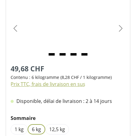
Ignorer la galerie d'images
49,68 CHF
Contenu :
6 kilogramme
(8,28 CHF / 1 kilogramme)
Prix TTC, frais de livraison en sus
Disponible, délai de livraison : 2 à 14 jours
Sélectionnez
Sommaire
1 kg
6 kg
12,5 kg