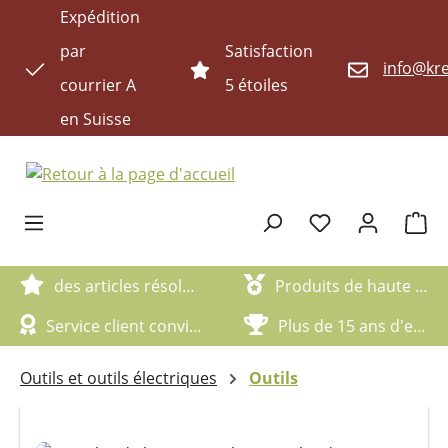
Expédition
Passer au contenu principal
par
Satisfaction
info@kre
courrier A
5 étoiles
en Suisse
Le pan
des articles résolument écologiques
Produits de haute qualité
Service client convivial
Plus de 15 ans d'expérience
Outils et outils électriques
Outils