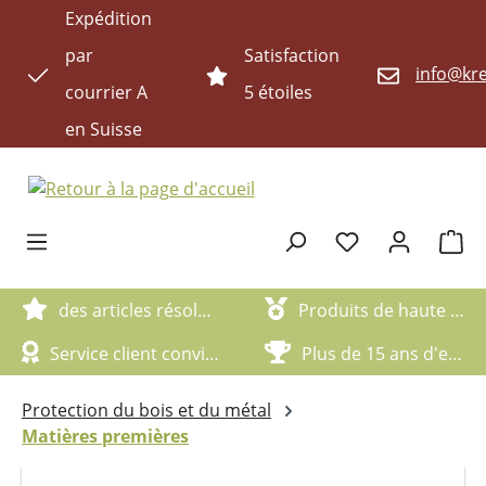
Expédition
Passer au contenu principal
par
Satisfaction
info@kre
courrier A
5 étoiles
en Suisse
Le pan
des articles résolument écologiques
Produits de haute qualité
Service client convivial
Plus de 15 ans d'expérience
Protection du bois et du métal
Matières premières