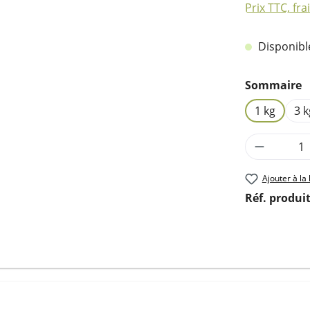
Prix TTC, fra
Disponible,
Sélectionn
Sommaire
1 kg
3 k
Quantité
Ajouter à la 
Réf. produit