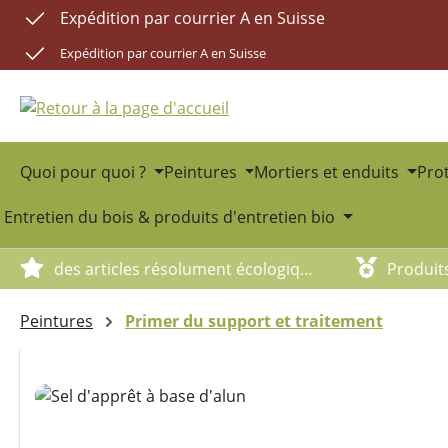
Expédition par courrier A en Suisse
sser au contenu principal
Passer à la recherche
Passer à la navigation principale
Expédition par courrier A en Suisse
Quoi pour quoi ?
Peintures
Mortiers et enduits
Prot
Entretien du bois & produits d'entretien bio
des articles résolument écologiques
Produit
Peintures
Primer du support et traitement
Ignorer la galerie d'images