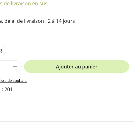
is de livraison en sus
 délai de livraison : 2 à 14 jours
ez
g
 de produit : Entrez la quantité souhait
Ajouter au panier
liste de souhaits
 :
201