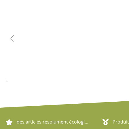
Ignorer la galerie de produits
des articles résolument écologiques
Produit