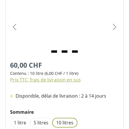
Ignorer la galerie d'images
60,00 CHF
Contenu :
10 litre
(6,00 CHF / 1 litre)
Prix TTC, frais de livraison en sus
Disponible, délai de livraison : 2 à 14 jours
Sélectionnez
Sommaire
1 litre
5 litres
10 litres