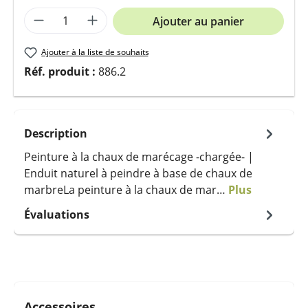
Quantité de produit : Entrez la quantit
Ajouter au panier
Ajouter à la liste de souhaits
Réf. produit :
886.2
Description
Peinture à la chaux de marécage -chargée- |
Enduit naturel à peindre à base de chaux de
marbreLa peinture à la chaux de mar…
Plus
Évaluations
Ignorer la galerie de produits
Accessoires