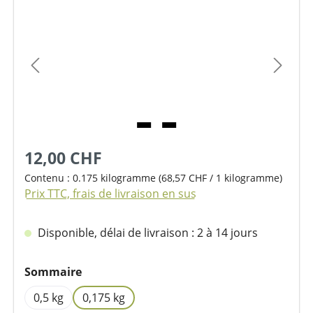
Ignorer la galerie d'images
12,00 CHF
Contenu :
0.175 kilogramme
(68,57 CHF / 1 kilogramme)
Prix TTC, frais de livraison en sus
Disponible, délai de livraison : 2 à 14 jours
Sélectionnez
Sommaire
0,5 kg
0,175 kg