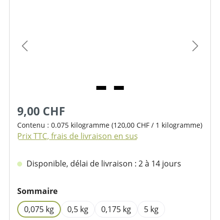
Ignorer la galerie d'images
9,00 CHF
Contenu :
0.075 kilogramme
(120,00 CHF / 1 kilogramme)
Prix TTC, frais de livraison en sus
Disponible, délai de livraison : 2 à 14 jours
Sélectionnez
Sommaire
0,075 kg
0,5 kg
0,175 kg
5 kg