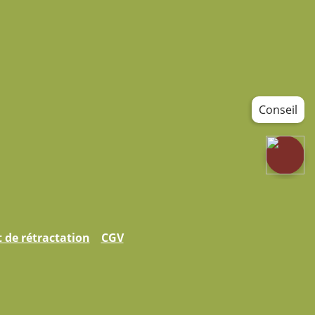
Conseil
t de rétractation
CGV