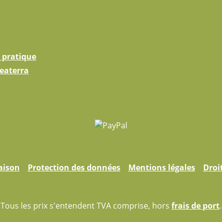
 pratique
eaterra
aison
Protection des données
Mentions légales
Droi
Tous les prix s'entendent TVA comprise, hors
frais de port
.