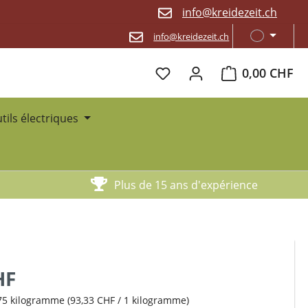
info@kreidezeit.ch
info@kreidezeit.ch
Le panier contien
0,00 CHF
utils électriques
Plus de 15 ans d'expérience
HF
75 kilogramme
(93,33 CHF / 1 kilogramme)