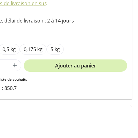
is de livraison en sus
 délai de livraison : 2 à 14 jours
ez
0,5 kg
0,175 kg
5 kg
 de produit : Entrez la quantité souhait
Ajouter au panier
liste de souhaits
 :
850.7