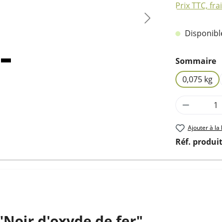
Prix TTC, fra
Disponible,
Sélectionn
Sommaire
0,075 kg
Quantité
Ajouter à la 
Réf. produit
"Noir d'oxyde de fer"