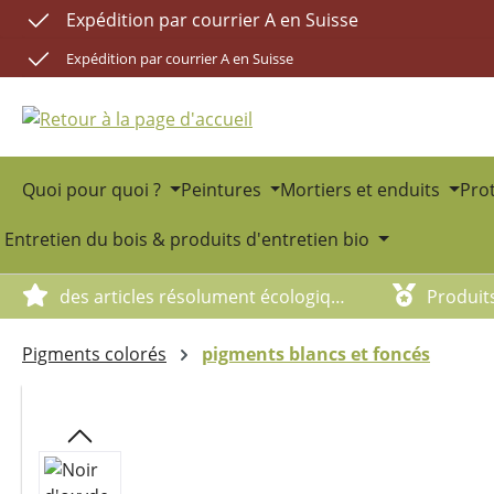
Expédition par courrier A en Suisse
sser au contenu principal
Passer à la recherche
Passer à la navigation principale
Expédition par courrier A en Suisse
Quoi pour quoi ?
Peintures
Mortiers et enduits
Prot
Entretien du bois & produits d'entretien bio
des articles résolument écologiques
Produit
Pigments colorés
pigments blancs et foncés
Ignorer la galerie d'images