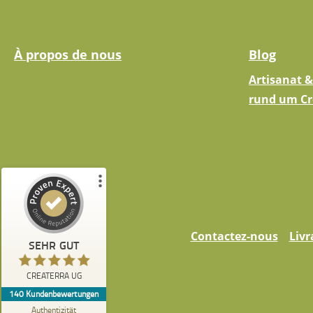
À propos de nous
Blog
Artisanat &
rund um Cr
Kundenbewertungen und Erfahrungen zu
CREATERRA UG
Contactez-nous
Livr
SEHR GUT
%
100
SEHR GUT
Empfehlungen auf
CREATERRA UG
ProvenExpert.com
5,00
/
5,00
140
Kundenbewertungen
Authentizität