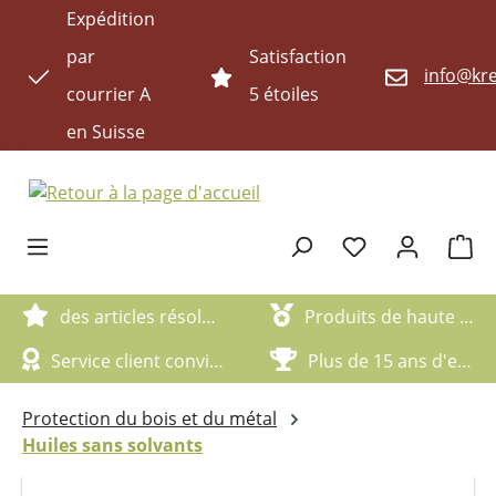
Expédition
Passer au contenu principal
par
Satisfaction
info@kre
courrier A
5 étoiles
en Suisse
Le pan
des articles résolument écologiques
Produits de haute qualité
Service client convivial
Plus de 15 ans d'expérience
Protection du bois et du métal
Huiles sans solvants