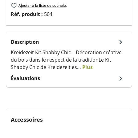
Ajouter à la liste de souhaits
Réf. produit :
504
Description
Kreidezeit Kit Shabby Chic – Décoration créative
du bois dans le respect de la traditionLe Kit
Shabby Chic de Kreidezeit es…
Plus
Évaluations
Ignorer la galerie de produits
Accessoires