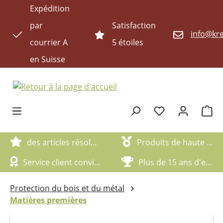
Expédition
Passer au contenu principal
par
Satisfaction
info@kre
courrier A
5 étoiles
en Suisse
Le pan
des articles résolument écologiques
Produits de haute qualité
Service client convivial
Plus de 15 ans d'expérience
Protection du bois et du métal
Matières premières