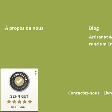
À propos de nous
Blog
Artisanat &
rund um Cr
Kundenbewertungen und Erfahrungen zu
CREATERRA UG
Contactez-nous
Livr
SEHR GUT
%
100
SEHR GUT
Empfehlungen auf
CREATERRA UG
ProvenExpert.com
5,00
/
5,00