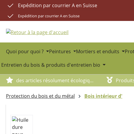
Expédition par courrier A en Suisse
sser au contenu principal
Passer à la recherche
Passer à la navigation principale
Expédition par courrier A en Suisse
Quoi pour quoi ?
Peintures
Mortiers et enduits
Prot
Entretien du bois & produits d'entretien bio
des articles résolument écologiques
Produit
Protection du bois et du métal
Bois intérieur d'
Ignorer la galerie d'images