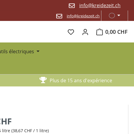
info@kreidezeit.ch
info@kreidezeit.ch
Le panier contien
0,00 CHF
utils électriques
Plus de 15 ans d'expérience
CHF
 litre
(38,67 CHF / 1 litre)