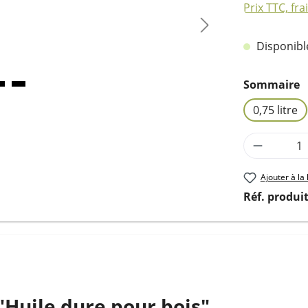
Prix TTC, fra
Disponible,
Sélectionn
Sommaire
0,75 litre
Quantité
Ajouter à la 
Réf. produit
"Huile dure pour bois"