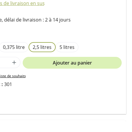
is de livraison en sus
 délai de livraison : 2 à 14 jours
ez
0,375 litre
2,5 litres
5 litres
 de produit : Entrez la quantité souhait
Ajouter au panier
liste de souhaits
 :
301