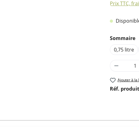
Prix TTC, fra
Disponible,
Sélectionn
Sommaire
0,75 litre
Quantité
Ajouter à la 
Réf. produit