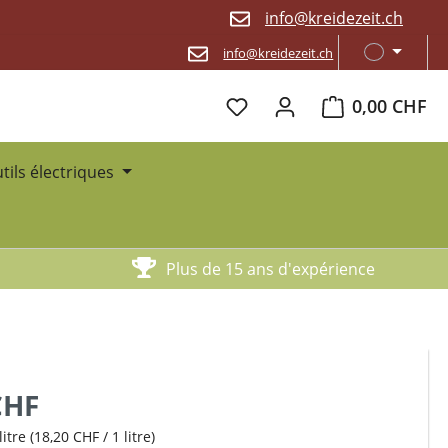
info@kreidezeit.ch
info@kreidezeit.ch
Le panier contien
0,00 CHF
utils électriques
Plus de 15 ans d'expérience
CHF
litre
(18,20 CHF / 1 litre)