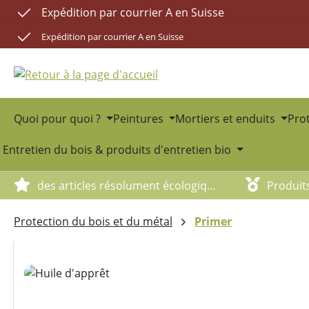
Expédition par courrier A en Suisse
sser au contenu principal
Passer à la recherche
Passer à la navigation principale
Expédition par courrier A en Suisse
Quoi pour quoi ?
Peintures
Mortiers et enduits
Prot
Entretien du bois & produits d'entretien bio
des articles résolument écologiques
Produit
Protection du bois et du métal
Primer
Ignorer la galerie d'images