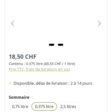
Ignorer la galerie d'images
18,50 CHF
Contenu :
0.375 litre
(49,33 CHF / 1 litre)
Prix TTC, frais de livraison en sus
Disponible, délai de livraison : 2 à 14 jours
Sélectionnez
Sommaire
0,75 litre
0,375 litre
2,5 litres