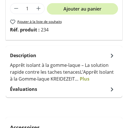
Quantité de produit : Entrez la quantit
Ajouter au panier
Ajouter à la liste de souhaits
Réf. produit :
234
Description
Apprêt isolant à la gomme-laque – La solution
rapide contre les taches tenacesL’Apprêt Isolant
à la Gomme-laque KREIDEZEIT…
Plus
Évaluations
Ignorer la galerie de produits
Accessoires