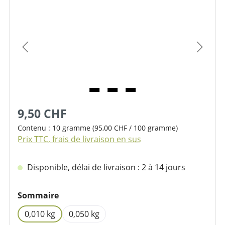
Ignorer la galerie d'images
9,50 CHF
Contenu :
10 gramme
(95,00 CHF / 100 gramme)
Prix TTC, frais de livraison en sus
Disponible, délai de livraison : 2 à 14 jours
Sélectionnez
Sommaire
0,010 kg
0,050 kg