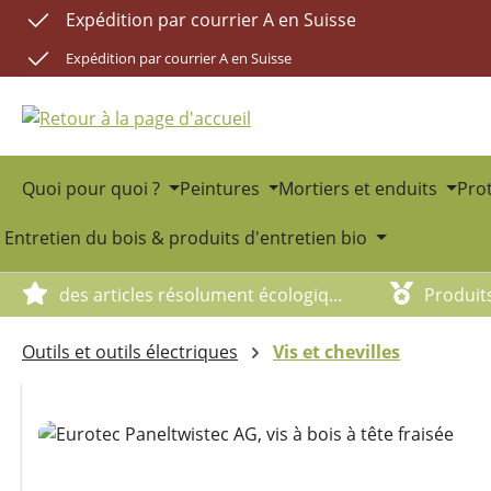
Expédition par courrier A en Suisse
sser au contenu principal
Passer à la recherche
Passer à la navigation principale
Expédition par courrier A en Suisse
Quoi pour quoi ?
Peintures
Mortiers et enduits
Prot
Entretien du bois & produits d'entretien bio
des articles résolument écologiques
Produit
Outils et outils électriques
Vis et chevilles
Ignorer la galerie d'images