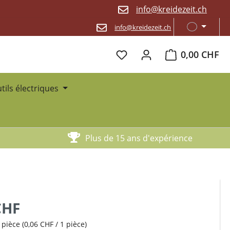
info@kreidezeit.ch
info@kreidezeit.ch
Le panier contien
0,00 CHF
utils électriques
Plus de 15 ans d'expérience
CHF
 pièce
(0,06 CHF / 1 pièce)