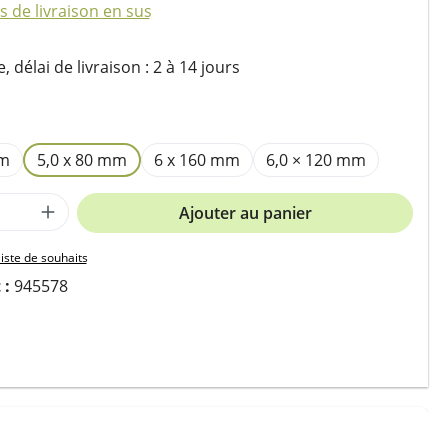
is de livraison en sus
 délai de livraison : 2 à 14 jours
ez
mm
5,0 x 80 mm
6 x 160 mm
6,0 × 120 mm
 de produit : Entrez la quantité souhait
Ajouter au panier
liste de souhaits
 :
945578