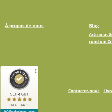
À propos de nous
Blog
Artisanat &
rund um Cr
Kundenbewertungen und Erfahrungen zu
CREATERRA UG
Contactez-nous
Livr
SEHR GUT
%
100
SEHR GUT
Empfehlungen auf
CREATERRA UG
ProvenExpert.com
5,00
/
5,00
140
Kundenbewertungen