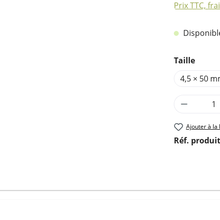
Prix TTC, fra
Disponible,
Sélectionn
Taille
4,5 × 50 
Quantité
Ajouter à la 
Réf. produit