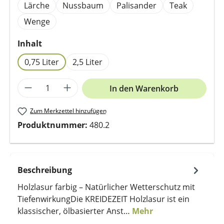
Lärche
Nussbaum
Palisander
Teak
Wenge
auswählen
Inhalt
0,75 Liter
2,5 Liter
Produkt Anzahl: Gib den gewünschten We
In den Warenkorb
Zum Merkzettel hinzufügen
Produktnummer:
480.2
Beschreibung
Holzlasur farbig – Natürlicher Wetterschutz mit
TiefenwirkungDie KREIDEZEIT Holzlasur ist ein
klassischer, ölbasierter Anst…
Mehr