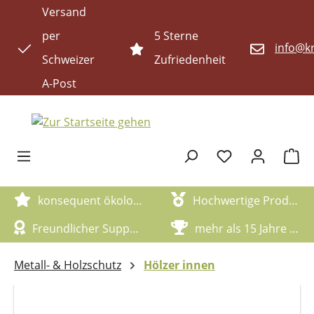
Versand
Zum Hauptinhalt springen
per
5 Sterne
info@kr
Schweizer
Zufriedenheit
A-Post
Waren
konsequent ökologische Artikel
Hochwertige Produktqualität
Freundlicher Support
mehr als 15 Jahre Erfahrung
Metall- & Holzschutz
Hölzer innen