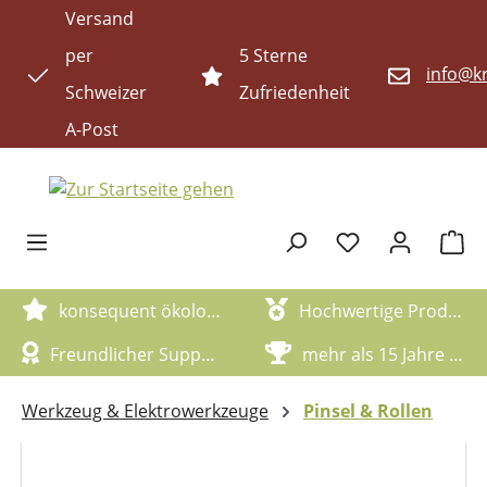
Versand
Zum Hauptinhalt springen
per
5 Sterne
info@kr
Schweizer
Zufriedenheit
A-Post
Waren
konsequent ökologische Artikel
Hochwertige Produktqualität
Freundlicher Support
mehr als 15 Jahre Erfahrung
Werkzeug & Elektrowerkzeuge
Pinsel & Rollen